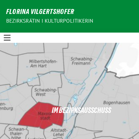
Weiter
FLORINA VILGERTSHOFER
zum
Inhalt
BEZIRKSRÄTIN I KULTURPOLITIKERIN
IM BEZIRKSAUSSCHUSS